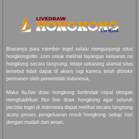
Biasanya para member togel selalu mengunjungi situs
hongkonglotto .com untuk melihat tayangan keluaran no
hongkong secara langsung, tetapi sekarang alamat situs
tersebut tidak dapat di akses lagi karena telah diblokir
permanen oleh pemerintah indonesia.
Maka itu,live draw hongkong bertindak cepat dengan
menghadirkan fitur live draw hongkong agar seluruh
pecinta togel di Indonesia dapat melihat secara langsung
acara proses pengeluaran result hongkong setiap hari
dengan mudah dan aman.