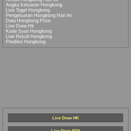
Angka Keluaran Hongkong
Live Togel Hongkong
Pengeluaran Hongkong Hari Ini
Data Hongkong Prize
Live Draw Hk
Kode Syair Hongkong
Live Result Hongkong
Prediksi Hongkong
Live Draw HK
Live Draw SDY