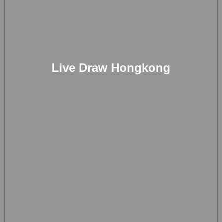
Live Draw Hongkong