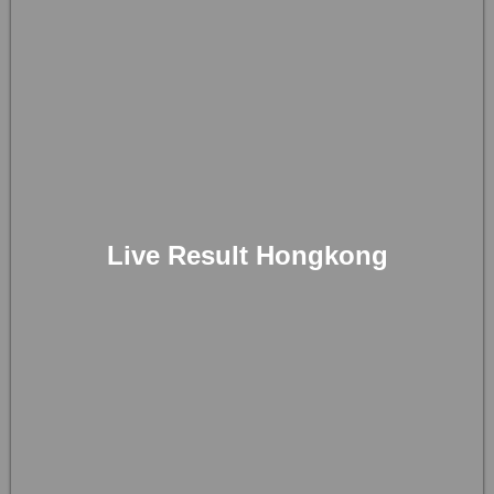
Live Result Hongkong